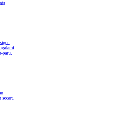
nis
sigen
ngalami
u-paru,
an
h secara