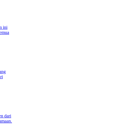
m ini
semua
yang
ri
n dari
samaan.