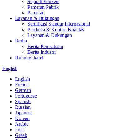
Sejarah Yonkers
Pameran Pabrik
Pameran
Layanan & Dukungan
Sertifikasi Standar Internasional
Produksi & Kontrol Kualitas
Layanan & Dukungan
Berita
Berita Perusahaan
Berita Industri
Hubungi kami
English
English
French
German
Portuguese
Spanish
Russian
Japanese
Korean
Arabic
Irish
Greek