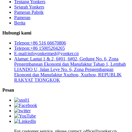
Tentang Yonkers
Sejarah Yonkers
Pameran Pabrik
Pameran
Berita
Hubungi kami
Telepon:+86 516 66670806
Telepon:+86 15005204265
E-mail:infoyonkermed@yonker.cn
Alamat: Lantai 1 & 2, 6#01, 6#02, Gedung No. 6, Zona
Pengembangan Ekonomi dan Manufaktur Tahap 1, Lembah
LIANDO U, Jalan Leye No. 6, Zona Pengembangan
Ekonomi dan Manufaktur Xuzhou, Xuzhou, REPUBLIK
RAKYAT TIONGKOK
Pesan
For customer service, please contact: office@yonker.cn