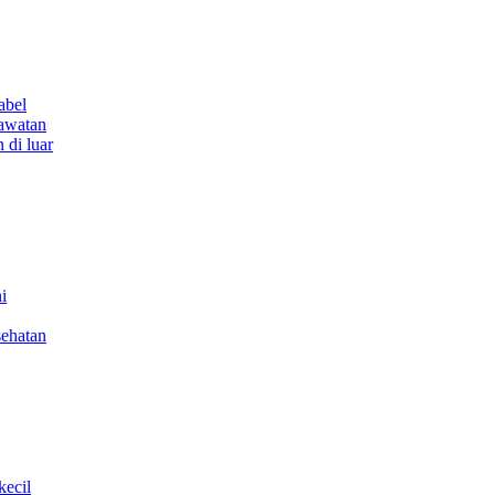
abel
rawatan
 di luar
i
sehatan
kecil