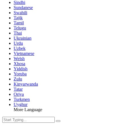
Sindhi
Sundanese
Swahili
Tajik
Tamil
Telugu
Thai
Ukrainian
Urdu
Uzbek
Vietnamese
Welsh
Xhosa
Yiddish
Yoruba
Zulu
Kinyarwanda
Tatar
Oriya
Turkmen
Uyghur
More Language