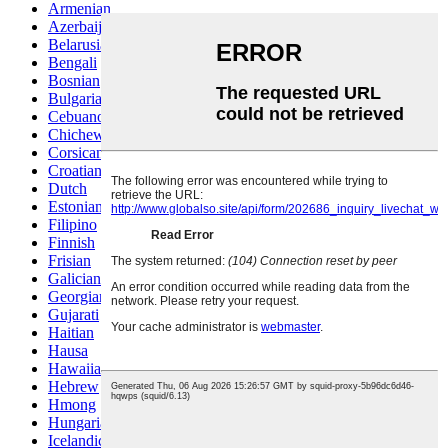
Armenian
Azerbaijani
Belarusian
Bengali
Bosnian
Bulgarian
Cebuano
Chichewa
Corsican
Croatian
Dutch
Estonian
Filipino
Finnish
Frisian
Galician
Georgian
Gujarati
Haitian
Hausa
Hawaiian
Hebrew
Hmong
Hungarian
Icelandic