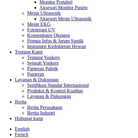
Monitor Portabel
Aksesori Monitor Pasien
Mesin Ultrasonik
Aksesori Mesin Ultrasonik
Mesin EKG
Fototerapi UV
Konsentrator Oksigen
Pompa Infus & Jarum Suntik
Instrumen Kedokteran Hewan
Tentang Kami
Tentang Yonkers
Sejarah Yonkers
Pameran Pabrik
Pameran
Layanan & Dukungan
Sertifikasi Standar Internasional
Produksi & Kontrol Kualitas
Layanan & Dukungan
Berita
Berita Perusahaan
Berita Industri
Hubungi kami
English
French