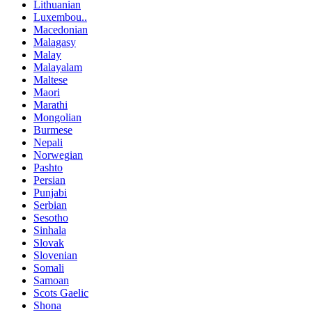
Lithuanian
Luxembou..
Macedonian
Malagasy
Malay
Malayalam
Maltese
Maori
Marathi
Mongolian
Burmese
Nepali
Norwegian
Pashto
Persian
Punjabi
Serbian
Sesotho
Sinhala
Slovak
Slovenian
Somali
Samoan
Scots Gaelic
Shona