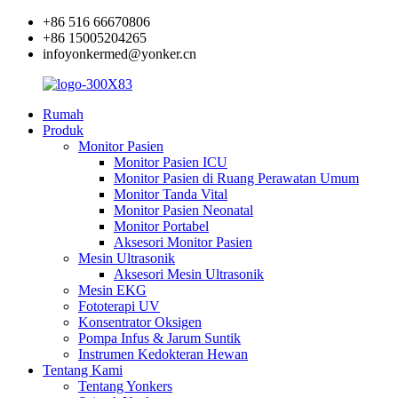
+86 516 66670806
+86 15005204265
infoyonkermed@yonker.cn
Rumah
Produk
Monitor Pasien
Monitor Pasien ICU
Monitor Pasien di Ruang Perawatan Umum
Monitor Tanda Vital
Monitor Pasien Neonatal
Monitor Portabel
Aksesori Monitor Pasien
Mesin Ultrasonik
Aksesori Mesin Ultrasonik
Mesin EKG
Fototerapi UV
Konsentrator Oksigen
Pompa Infus & Jarum Suntik
Instrumen Kedokteran Hewan
Tentang Kami
Tentang Yonkers